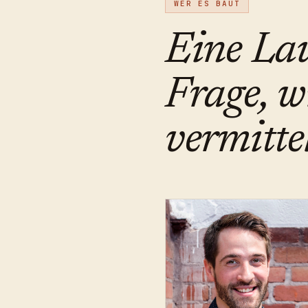
WER ES BAUT
Eine La
Frage, w
vermitte