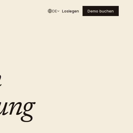
DE
Loslegen
Demo buchen
h
lung