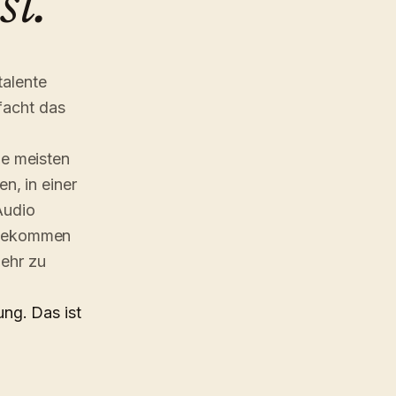
st.
talente
facht das
ie meisten
n, in einer
Audio
, bekommen
mehr zu
ung. Das ist