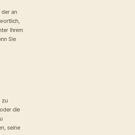
 der an
wortlich,
nter Ihrem
enn Sie
n zu
 oder die
zu
n, seine