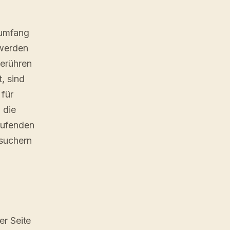
sumfang
 werden
berühren
, sind
 für
 die
aufenden
esuchern
er Seite