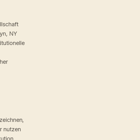
lschaft
lyn, NY
tutionelle
her
rzeichnen,
r nutzen
tution