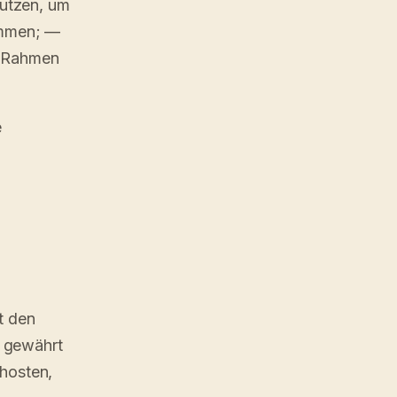
utzen, um
timmen; —
m Rahmen
e
t den
on gewährt
 hosten,