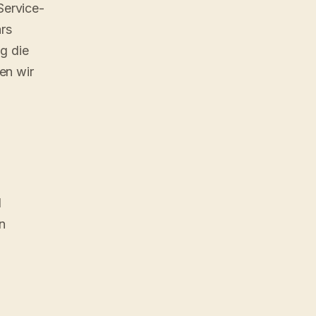
Service-
ars
g die
ben wir
d
n