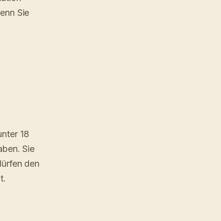
Wenn Sie
nter 18
aben. Sie
dürfen den
t.