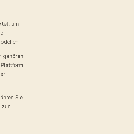
itet, um
der
Modellen.
n gehören
 Plattform
der
ähren Sie
 zur