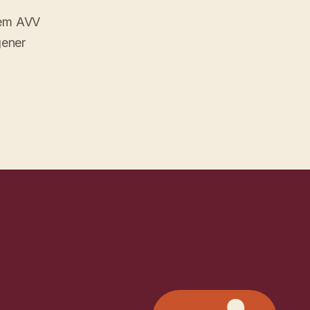
 dem AVV
gener