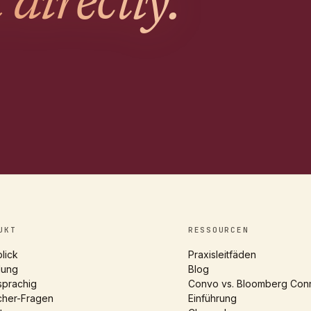
 directly.
UKT
RESSOURCEN
lick
Praxisleitfäden
llung
Blog
sprachig
Convo vs. Bloomberg Con
cher-Fragen
Einführung