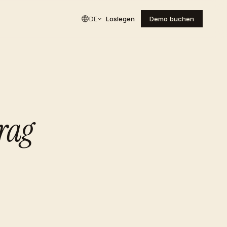
DE
Loslegen
Demo buchen
rag