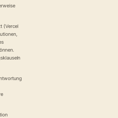
erweise
t (Vercel
utionen,
es
können.
gsklauseln
antwortung
re
tion