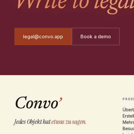
Write to legal
legal@convo.app
Book a demo
Convo
’
PROD
Überb
Erste
Jedes Objekt hat
etwas zu sagen.
Mehr
Besu