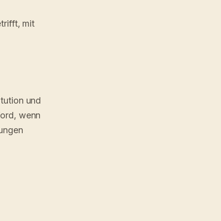
ifft, mit
itution und
Word, wenn
rungen