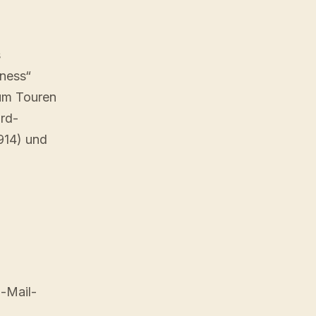
s
iness“
 um Touren
ard-
914) und
E-Mail-