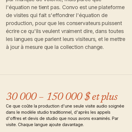
choisir.
écoutez.
Analyses
l'équation ne tient pas. Convo est une plateforme
Nouveautés
↗
Statistiques,
Ce que
Essayer
Lire le
de visites qui fait s'effondrer l'équation de
audit des
une
nous avons
guide
Q&R et
production, pour que les conservateurs puissent
visite
des
livré, tenu à
rapports.
type
coûts
jour par
écrire ce qu'ils veulent vraiment dire, dans toutes
automatisation.
Voir les
Voir les
›
les langues que parlent leurs visiteurs, et le mettre
›
tarifs
tarifs
à jour à mesure que la collection change.
30 000 – 150 000 $ et plus
Ce que coûte la production d'une seule visite audio soignée
dans le modèle studio traditionnel, d'après les appels
d'offres et devis de studio que nous avons examinés. Par
visite. Chaque langue ajoute davantage.