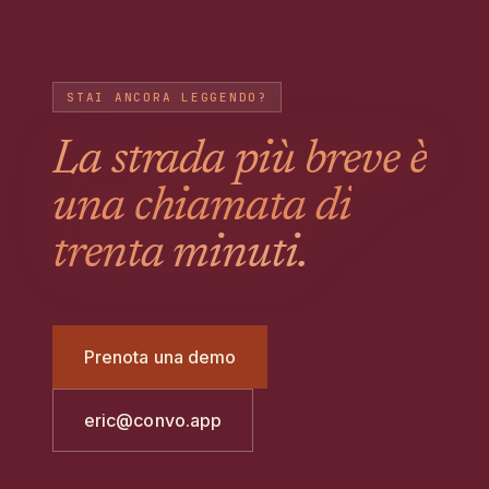
account. Funziona allo stesso modo su iOS e
Android.
STAI ANCORA LEGGENDO?
La strada più breve è
una chiamata di
trenta minuti.
Prenota una demo
eric@convo.app