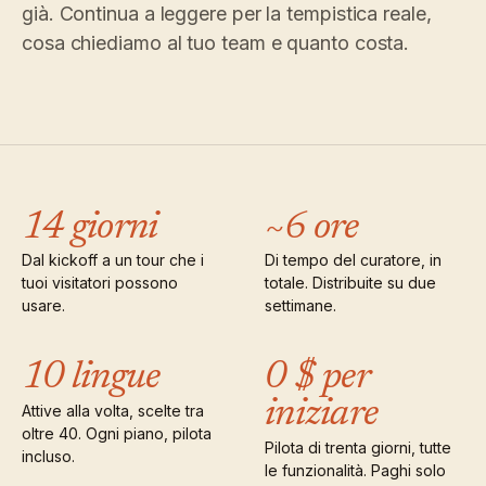
già. Continua a leggere per la tempistica reale,
Novità
↗
Analisi
Prova
cosa chiediamo al tuo team e quanto costa.
Ciò che
Statistiche,
un tour
abbiamo
di
audit delle
Leggi
esempio
rilasciato,
domande e
la
sempre
guida
report.
Scopri i
›
ai
aggiornato
prezzi
costi
in
automatico.
Scopri i
›
prezzi
14 giorni
~6 ore
Dal kickoff a un tour che i
Di tempo del curatore, in
tuoi visitatori possono
totale. Distribuite su due
usare.
settimane.
10 lingue
0 $ per
iniziare
Attive alla volta, scelte tra
oltre 40. Ogni piano, pilota
Pilota di trenta giorni, tutte
incluso.
le funzionalità. Paghi solo