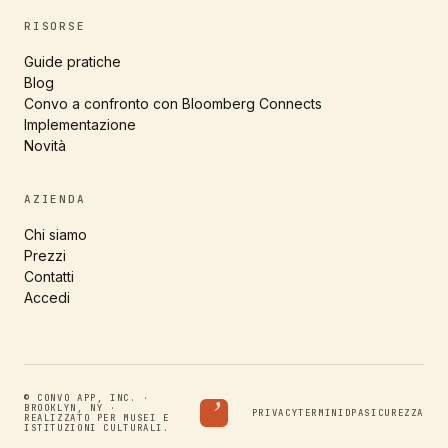
RISORSE
Guide pratiche
Blog
Convo a confronto con Bloomberg Connects
Implementazione
Novità
AZIENDA
Chi siamo
Prezzi
Contatti
Accedi
’
© CONVO APP, INC. ·
BROOKLYN, NY ·
PRIVACY
TERMINI
DPA
SICUREZZA
REALIZZATO PER MUSEI E
ISTITUZIONI CULTURALI.