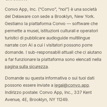
Novità
↗
Analisi
Prova
Convo App, Inc. (“Convo”, “noi”) è una società
Ciò che
Statistiche,
un tour
abbiamo
di
audit delle
del Delaware con sede a Brooklyn, New York.
Leggi
esempio
rilasciato,
domande e
la
Gestiamo la piattaforma Convo — software che
sempre
guida
report.
Scopri i
›
ai
aggiornato
prezzi
permette a musei, istituzioni culturali e operatori
costi
in
automatico.
turistici di pubblicare audioguide multilingue
Scopri i
›
prezzi
narrate con AI a cui i visitatori possono porre
domande. I sub-responsabili attuali che ci aiutano
a far funzionare la piattaforma sono elencati nella
pagina sulla sicurezza
.
Domande su questa informativa o sui tuoi dati
possono essere inviate a
legal@convo.app
.
Indirizzo postale: Convo App, Inc., 337 Kent
Avenue, 4E, Brooklyn, NY 11249.