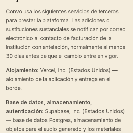
Novedades
↗
Lo que
Análisis
Pruebe
Convo usa los siguientes servicios de terceros
lanzamos,
una
Lea la
Analíticas,
mantenido
visita
guía
para prestar la plataforma. Las adiciones o
auditoría de
de
de
al día
preguntas e
sustituciones sustanciales se notifican por correo
muestra
costes
mediante
informes.
automatización.
Ver
Ver
electrónico al contacto de facturación de la
›
›
precios
precios
institución con antelación, normalmente al menos
30 días antes de que el cambio entre en vigor.
Alojamiento:
Vercel, Inc. (Estados Unidos) —
alojamiento de la aplicación y entrega en el
borde.
Base de datos, almacenamiento,
autenticación:
Supabase, Inc. (Estados Unidos)
— base de datos Postgres, almacenamiento de
objetos para el audio generado y los materiales