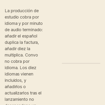
La producción de
estudio cobra por
idioma y por minuto
de audio terminado:
añadir el español
duplica la factura,
añadir diez la
multiplica. Convo
no cobra por
ADMIN.CONVO.APP/SETTI
idioma. Los diez
idiomas vienen
CONVO
MERIDIAN MUSEU
BILLING
REPORTS
Studio plan
incluidos, y
Dashboard
Analytics
añadirlos o
$600
/ m
Insights
actualizarlos tras el
CONTENT
10 active lang
Tours
lanzamiento no
40+ available
Stops
EN
ES
FR
ZH
JA
KO