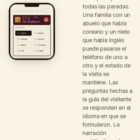
todas las paradas.
⌄
VAN GOGH IN ARLES
⌄
A
文
Una familia con un
STOP 01 · NOW
PLAYING
▶
abuelo que habla
The Sunflowers
LANGUAGE
×
coreano y un nieto
EN
English
ES
Español
✓
que habla inglés
FR
Français
DE
Deutsch
IT
Italiano
PT
Português
puede pasarse el
ZH
中文
JA
日本語
teléfono de uno a
otro y el estado de
la visita se
mantiene. Las
preguntas hechas a
la guía del visitante
se responden en el
idioma en que se
formularon. La
narración