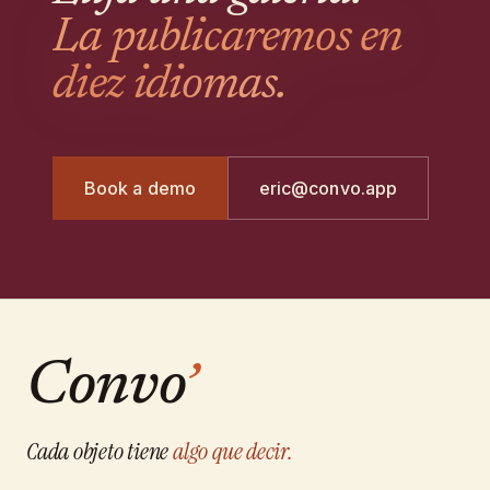
plataforma no le obliga a decidir.
La publicaremos en
diez idiomas.
Book a demo
eric@convo.app
Convo
’
Cada objeto tiene
algo que decir.