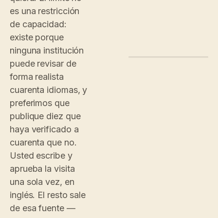
es una restricción
de capacidad:
existe porque
ninguna institución
puede revisar de
ADMIN.CONVO.APP/TOURS
GALLERIES/LANGU
forma realista
CONVO
ALL
LANGUAGES
cuarenta idiomas, y
REPORTS
INCLUDED
One source, ten voices
Dashboard
●
preferimos que
Analytics
EN
ES
publique diez que
English
Español
Insights
CONTENT
haya verificado a
PT
ZH
Português
中文
Tours
cuarenta que no.
Stops
Collection
SOURCE OF TR
Usted escribe y
English script
ORG
translations re
aprueba la visita
Settings
una sola vez, en
inglés. El resto sale
de esa fuente —