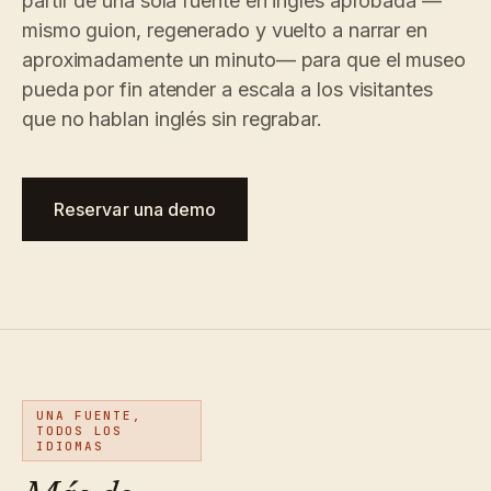
partir de una sola fuente en inglés aprobada —
Novedades
↗
mismo guion, regenerado y vuelto a narrar en
Lo que
Análisis
Pruebe
lanzamos,
una
Lea la
Analíticas,
aproximadamente un minuto— para que el museo
mantenido
visita
guía
auditoría de
pueda por fin atender a escala a los visitantes
de
de
al día
preguntas e
muestra
costes
mediante
informes.
que no hablan inglés sin regrabar.
automatización.
Ver
Ver
›
›
precios
precios
Reservar una demo
UNA FUENTE,
TODOS LOS
IDIOMAS