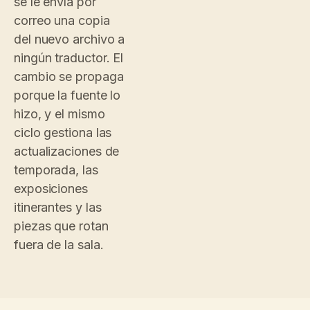
se le envía por
Stops
IT
·
Italiano
✓
Collection
correo una copia
ORG
ZH
·
中文
✓
del nuevo archivo a
Settings
KO
·
한국어
·
ningún traductor. El
cambio se propaga
porque la fuente lo
hizo, y el mismo
ciclo gestiona las
actualizaciones de
temporada, las
exposiciones
itinerantes y las
piezas que rotan
fuera de la sala.