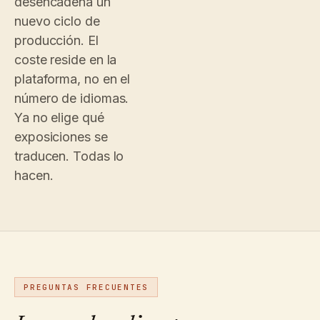
desencadena un
Collection
nuevo ciclo de
ORG
Unlimited tou
Settings
edits
producción. El
NO PER-VISIT
PER-LANGUAGE
coste reside en la
plataforma, no en el
número de idiomas.
Ya no elige qué
exposiciones se
traducen. Todas lo
hacen.
PREGUNTAS FRECUENTES