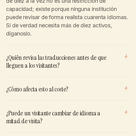
de diez a la vez no es una restricción de
capacidad; existe porque ninguna institución
puede revisar de forma realista cuarenta idiomas.
Si de verdad necesita más de diez activos,
díganoslo.
+
¿Quién revisa las traducciones antes de que
lleguen a los visitantes?
Usted decide. Convo produce las traducciones,
+
¿Cómo afecta esto al coste?
pero una traducción solo se publica cuando una
persona de la institución marca el guion como
La diferencia es estructural. La producción de
aprobado. La mayoría de los museos encargan la
+
¿Puede un visitante cambiar de idioma a
estudio cobra por idioma y por minuto de audio
revisión de la traducción a quien ya verifica los
mitad de visita?
terminado: añadir el español duplica la factura,
textos multilingües de las cartelas: un
añadir diez la multiplica. Convo no cobra por
responsable de educación, un guía o un consultor