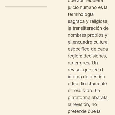
que aún requiere
juicio humano es la
ADMIN.CONVO.APP/TOURS/EGYPTIAN-
GALLERIES/STOPS/04/ES
terminología
CONVO
STOP 04 · ESPAÑOL
sagrada y religiosa,
Translation review
REPORTS
EN
ES
la transliteración de
Dashboard
EN · SOURCE
ES · HOUSE
Analytics
STYLE
nombres propios y
He sits cross-
Está sentado
Insights
legged on a
con las piernas
el encuadre cultural
limestone
CONTENT
cruzadas sobre
block, an open
Tours
un
bloque de
específico de cada
scroll across his
piedra caliza
,
Stops
lap — a quiet
un papiro
región: decisiones,
posture for a
Collection
abierto sobre el
powerful job.
regazo.
ORG
no errores. Un
Settings
NATIVE REVIEWER ·
●
revisor que lee el
MARTA G.
APPROVED
idioma de destino
edita directamente
el resultado. La
plataforma abarata
la revisión; no
pretende que la